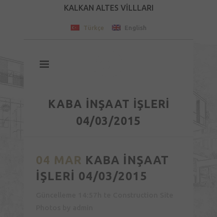
KALKAN ALTES VİLLLARI
Türkçe
English
KABA İNŞAAT İŞLERİ
04/03/2015
04 MAR
KABA İNŞAAT
İŞLERİ 04/03/2015
Güncelleme 14:57h
te
Construction Site
Photos
by
admin